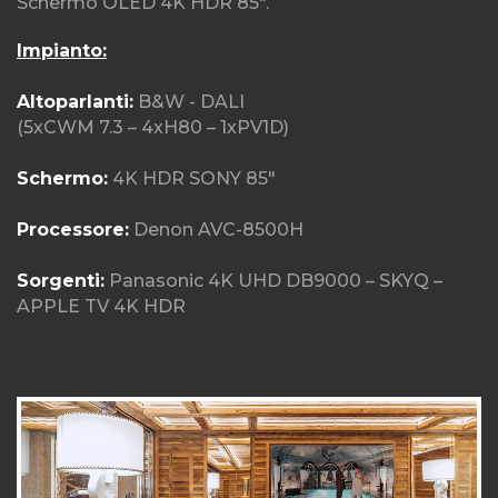
Schermo OLED 4K HDR 85".
Impianto:
Altoparlanti:
B&W - DALI
(5xCWM 7.3 – 4xH80 – 1xPV1D)
Schermo:
4K HDR SONY 85"
Processore:
Denon AVC-8500H
Sorgenti:
Panasonic 4K UHD DB9000 – SKYQ –
APPLE TV 4K HDR