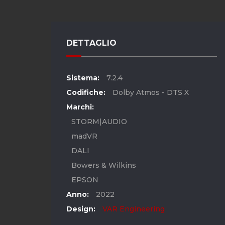
DETTAGLIO
Sistema:
7.2.4
Codifiche:
Dolby Atmos - DTS X
Marchi:
STORM|AUDIO
madVR
DALI
Bowers & Wilkins
EPSON
Anno:
2022
Design:
VAR Engineering