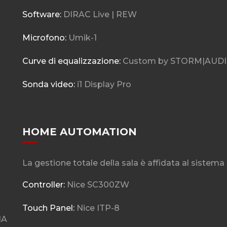
Software:
DIRAC Live | REW
Microfono:
Umik-1
Curve di equalizzazione:
Custom by STORM|AUD
Sonda video:
i1 Display Pro
HOME AUTOMATION
3
La gestione totale della sala è affidata al sistem
Controller:
Nice SC300ZW
Touch Panel:
Nice ITP-8
IA