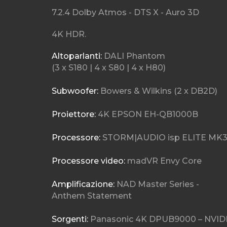
7.2.4 Dolby Atmos - DTS X - Auro 3D
4K HDR.
Altoparlanti:
DALI Phantom
(3 x S180 | 4 x S80 | 4 x H80)
Subwoofer:
Bowers & Wilkins (2 x DB2D)
Proiettore:
4K EPSON EH-QB1000B
Processore:
STORM|AUDIO isp ELITE MK
Processore video:
madVR Envy Core
Amplificazione:
NAD Master Series -
Anthem Statement
Sorgenti:
Panasonic 4K DPUB9000 – NVID